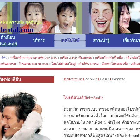
ฟัน คราบฟัน ขูดหินปูน
dental.com
ทำเนียบ
บริการ
เทคโนโลยี
สาระน่ารู้
เกี่ยวกับเ
ทันตแพทย์
กสีฟัน
l
เครื่องทำความสะอาดฟัน Air Flow
l
เครื่อง X-Ray ทันตกรรม
l
เครื่องตัดแต่งเนื้อเยื่อ
l
กล้องส่อง
ทางทันตกรรม
l
โปรแกรม NobelGuide
l
โคมไฟผ่าตัดใหญ่
l
เก้าอี้ทันตกรรม
l
ห้องทำให้ปลอดเชื้อ
l
เครื่อ
BriteSmile
l
ZooM!
l
Laser
l
Beyond
ื่องฟอกสีฟัน
ไบรท์สไมล์ BriteSmile
ด้วยนวัตกรรมระบบการฟอกสีฟันของไบรท์สไมล
การยอมรับมาแล้วทั่วโลก ท่านจะมีฟันที่ข
สดใสภายในเวลาเพียง 1 ชั่วโมง ด้วยกระ
สะดวก ง่ายดาย และเทคนิคเฉพาะของ Brite
ร่วมกับเจลฟอกสีฟันสูตรเฉพาะของ Britesmile