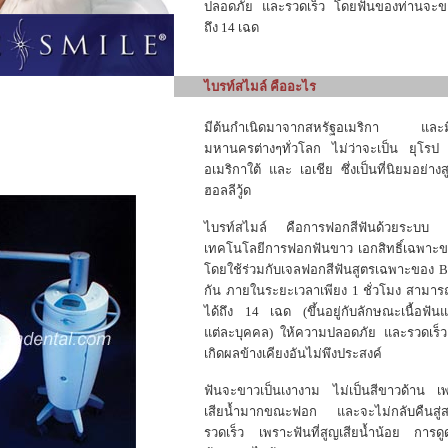
ปลอดภัย และรวดเร็ว โดยฟันของท่านจะขาวข
ถึง 14 เฉด
ไบรท์สไมล์ คืออะไร
มีต้นกำเนิดมาจากสหรัฐอเมริกา และมี
มหานครต่างๆทั่วโลก ไม่ว่าจะเป็น ยุโรป 
อเมริกาใต้ และ เอเชีย ซึ่งเป็นที่นิยมอย่าง
ฮอลลีวู้ด
ไบรท์สไมล์ คือการฟอกสีฟันด้วยระบบ
เทคโนโลยีการฟอกฟันขาว เอกสิทธิ์เฉพาะขอ
โดยใช้ร่วมกับเจลฟอกสีฟันสูตรเฉพาะของ Br
กัน ภายในระยะเวลาเพียง 1 ชั่วโมง สามาร
ได้ถึง 14 เฉด (ขึ้นอยู่กับลักษณะเนื้อฟั
แต่ละบุคคล) ให้ความปลอดภัย และรวดเร็ว
เกิดผลข้างเคียงอันไม่พึงประสงค์
ฟันจะขาวเป็นเงางาม ไม่เป็นสีขาวด้าน เพ
เสียน้ำมากขณะฟอก และจะไม่กลับคืนสู่ส
รวดเร็ว เพราะฟันที่สูญเสียน้ำน้อย การดูด