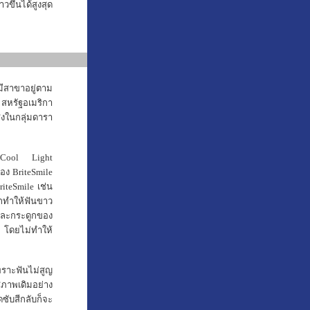
ึ้นได้สูงสุด
สาขาอยู่ตาม
สหรัฐอเมริกา
สูงในกลุ่มดารา
 Cool Light
ง BriteSmile
iteSmile เช่น
ถทำให้ฟันขาว
นและกระดูกของ
 โดยไม่ทำให้
ราะฟันไม่สูญ
ภาพเดิมอย่าง
ซับสีกลับก็จะ